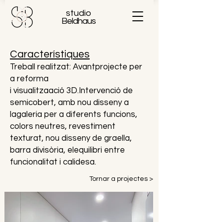
studio
Beldhaus
Característiques
Treball realitzat: Avantprojecte
per
a reforma
i
visualitza
ació
3D
.
Intervenció
de
semicobert, amb nou disseny a
la
galeria
per a diferents
funcions
,
co
lors neutres, revestiment
texturat, nou disseny de graella,
barra divisòria, el
equilibri entre
funcionalitat i calidesa.
Tornar a projectes >