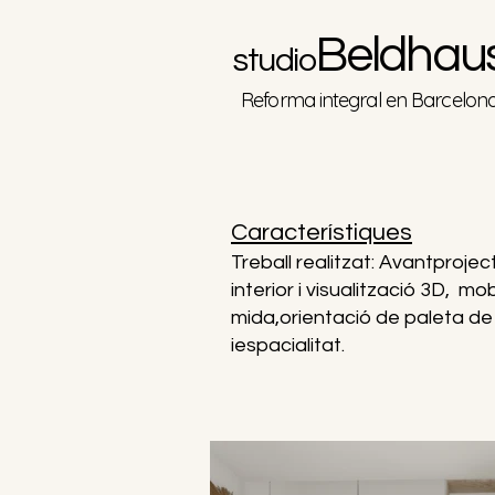
B
eldh
au
studio
Reforma integral en Barcelon
Característiques
Treball realitzat: Avantprojec
interior i
visualització
3
D
,
mobi
mida,
orientació
de paleta de
i
espacialitat
.