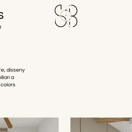
s
a
te, disseny
liari a
 colors