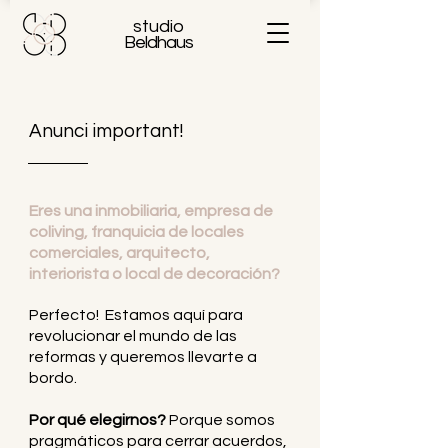
studio
Beldhaus
Anunci important!
Eres una inmobiliaria, empresa de
coliving, franquicia de locales
comerciales, arquitecto,
interiorista o local de decoración?
Perfecto! Estamos aquí para
revolucionar el mundo de las
reformas y queremos llevarte a
bordo.
Por qué elegirnos?
Porque somos
pragmáticos para cerrar acuerdos,