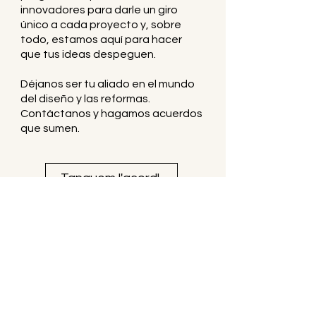
innovadores para darle un giro
único a cada proyecto y, sobre
todo, estamos aquí para hacer
que tus ideas despeguen.
Déjanos ser tu aliado en el mundo
del diseño y las reformas.
Contáctanos y hagamos acuerdos
que sumen.
Tanquem l'acord!
Necessites una reforma?
Parlem!
C/ Tarragona - Sants, Barcelona
+34 672 820 216