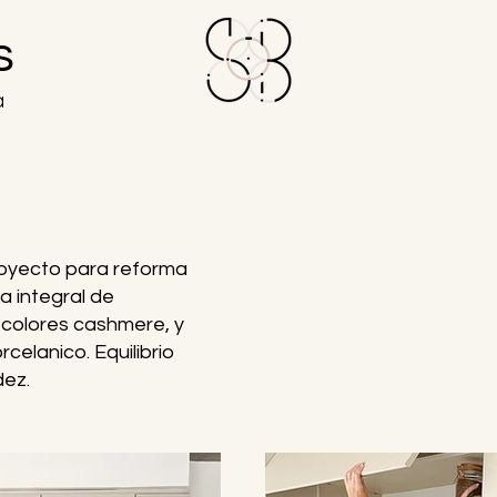
s
a
royecto
para reforma
a integral de
colores cashmere, y
celanico. Equilibrio
dez.