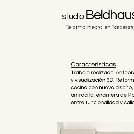
B
eldh
au
studio
Reforma integral en Barcelon
Características
Trabajo realizado: Antep
y
visualiz
ación
3D
. Reform
cocina
con nuevo diseño,
antracita, encimera de Por
entre funcionalidad y cali