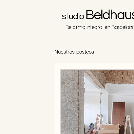
B
eldh
au
studio
Reforma integral en Barcelon
Nuestros posteos