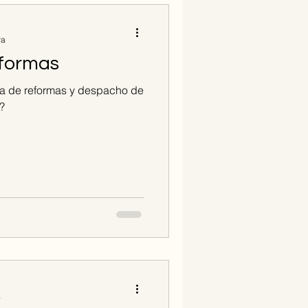
ra
eformas
a de reformas y despacho de
?
a