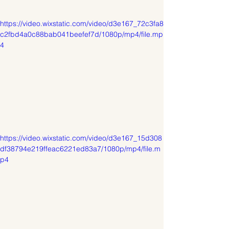
https://video.wixstatic.com/video/d3e167_72c3fa8
c2fbd4a0c88bab041beefef7d/1080p/mp4/file.mp
4
https://video.wixstatic.com/video/d3e167_15d308
df38794e219ffeac6221ed83a7/1080p/mp4/file.m
p4